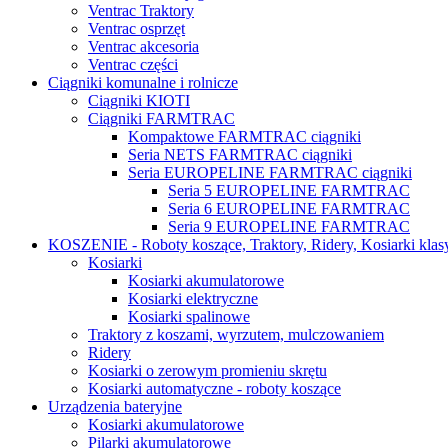
Ventrac Traktory
Ventrac osprzęt
Ventrac akcesoria
Ventrac części
Ciągniki komunalne i rolnicze
Ciągniki KIOTI
Ciągniki FARMTRAC
Kompaktowe FARMTRAC ciągniki
Seria NETS FARMTRAC ciągniki
Seria EUROPELINE FARMTRAC ciągniki
Seria 5 EUROPELINE FARMTRAC
Seria 6 EUROPELINE FARMTRAC
Seria 9 EUROPELINE FARMTRAC
KOSZENIE - Roboty koszące, Traktory, Ridery, Kosiarki klas
Kosiarki
Kosiarki akumulatorowe
Kosiarki elektryczne
Kosiarki spalinowe
Traktory z koszami, wyrzutem, mulczowaniem
Ridery
Kosiarki o zerowym promieniu skrętu
Kosiarki automatyczne - roboty koszące
Urządzenia bateryjne
Kosiarki akumulatorowe
Pilarki akumulatorowe