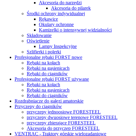
Akcesoria do narzędzi
Akcesoria do pilarek
Środki ochrony indywidualnej
Rękawice
Okulary ochronne
Kamizelki o intensywnej widzialności
Składowanie
Oświetlenie
Lampy Inspekcyjne
Szlifierki i polerki
Profesjonalne rębaki FORST nowe
Rębaki na kołach
Rębaki na gąsienicach
Rębaki do ciągników
Profesjonalne rębaki FORST używane
Rębaki na kołach
Rębaki na gąsienicach
Rębaki do ciągników
Rozdrabniacze do gałęzi amatorskie
Przyczepy do ciągników
przyczepy jednoosiowe FORESTEEL
przyczepy dwuosiowe terenowe FORESTEEL
przyczepy zbierające FORESTEEL
Akcesoria do przyczep FORESTEEL
VENTRAC - Traktory górskie wielozadaniowe