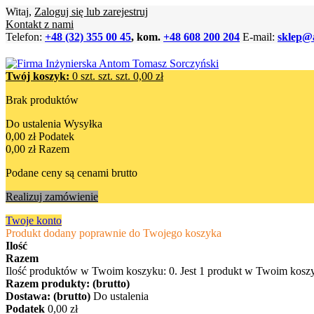
Witaj,
Zaloguj się lub zarejestruj
Kontakt z nami
Telefon:
+48 (32) 355 00 45
, kom.
+48 608 200 204
E-mail:
sklep@
Twój koszyk:
0
szt.
szt.
szt.
0,00 zł
Brak produktów
Do ustalenia
Wysyłka
0,00 zł
Podatek
0,00 zł
Razem
Podane ceny są cenami brutto
Realizuj zamówienie
Twoje konto
Produkt dodany poprawnie do Twojego koszyka
Ilość
Razem
Ilość produktów w Twoim koszyku:
0
.
Jest 1 produkt w Twoim kosz
Razem produkty: (brutto)
Dostawa: (brutto)
Do ustalenia
Podatek
0,00 zł