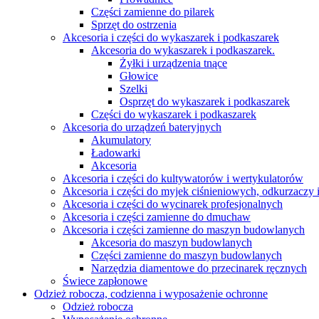
Części zamienne do pilarek
Sprzęt do ostrzenia
Akcesoria i części do wykaszarek i podkaszarek
Akcesoria do wykaszarek i podkaszarek.
Żyłki i urządzenia tnące
Głowice
Szelki
Osprzęt do wykaszarek i podkaszarek
Części do wykaszarek i podkaszarek
Akcesoria do urządzeń bateryjnych
Akumulatory
Ładowarki
Akcesoria
Akcesoria i części do kultywatorów i wertykulatorów
Akcesoria i części do myjek ciśnieniowych, odkurzaczy 
Akcesoria i części do wycinarek profesjonalnych
Akcesoria i części zamienne do dmuchaw
Akcesoria i części zamienne do maszyn budowlanych
Akcesoria do maszyn budowlanych
Części zamienne do maszyn budowlanych
Narzędzia diamentowe do przecinarek ręcznych
Świece zapłonowe
Odzież robocza, codzienna i wyposażenie ochronne
Odzież robocza