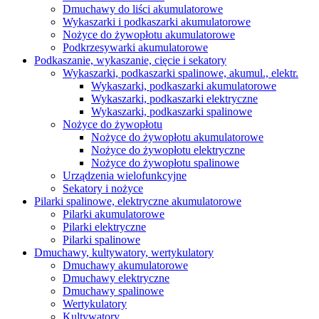
Dmuchawy do liści akumulatorowe
Wykaszarki i podkaszarki akumulatorowe
Nożyce do żywopłotu akumulatorowe
Podkrzesywarki akumulatorowe
Podkaszanie, wykaszanie, cięcie i sekatory
Wykaszarki, podkaszarki spalinowe, akumul., elektr.
Wykaszarki, podkaszarki akumulatorowe
Wykaszarki, podkaszarki elektryczne
Wykaszarki, podkaszarki spalinowe
Nożyce do żywopłotu
Nożyce do żywopłotu akumulatorowe
Nożyce do żywopłotu elektryczne
Nożyce do żywopłotu spalinowe
Urządzenia wielofunkcyjne
Sekatory i nożyce
Pilarki spalinowe, elektryczne akumulatorowe
Pilarki akumulatorowe
Pilarki elektryczne
Pilarki spalinowe
Dmuchawy, kultywatory, wertykulatory
Dmuchawy akumulatorowe
Dmuchawy elektryczne
Dmuchawy spalinowe
Wertykulatory
Kultywatory