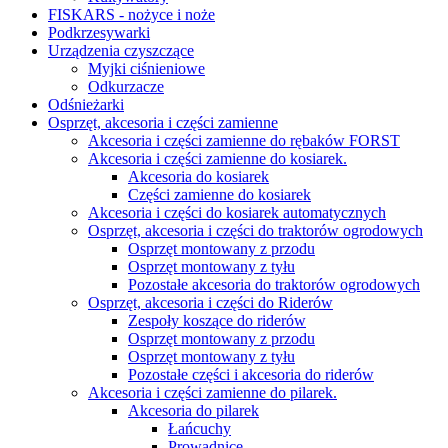
FISKARS - nożyce i noże
Podkrzesywarki
Urządzenia czyszczące
Myjki ciśnieniowe
Odkurzacze
Odśnieżarki
Osprzęt, akcesoria i części zamienne
Akcesoria i części zamienne do rębaków FORST
Akcesoria i części zamienne do kosiarek.
Akcesoria do kosiarek
Części zamienne do kosiarek
Akcesoria i części do kosiarek automatycznych
Osprzęt, akcesoria i części do traktorów ogrodowych
Osprzęt montowany z przodu
Osprzęt montowany z tyłu
Pozostałe akcesoria do traktorów ogrodowych
Osprzęt, akcesoria i części do Riderów
Zespoły koszące do riderów
Osprzęt montowany z przodu
Osprzęt montowany z tyłu
Pozostałe części i akcesoria do riderów
Akcesoria i części zamienne do pilarek.
Akcesoria do pilarek
Łańcuchy
Prowadnice