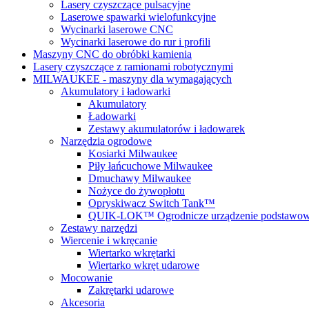
Lasery czyszczące pulsacyjne
Laserowe spawarki wielofunkcyjne
Wycinarki laserowe CNC
Wycinarki laserowe do rur i profili
Maszyny CNC do obróbki kamienia
Lasery czyszczące z ramionami robotycznymi
MILWAUKEE - maszyny dla wymagających
Akumulatory i ładowarki
Akumulatory
Ładowarki
Zestawy akumulatorów i ładowarek
Narzędzia ogrodowe
Kosiarki Milwaukee
Piły łańcuchowe Milwaukee
Dmuchawy Milwaukee
Nożyce do żywopłotu
Opryskiwacz Switch Tank™
QUIK-LOK™ Ogrodnicze urządzenie podstawo
Zestawy narzędzi
Wiercenie i wkręcanie
Wiertarko wkrętarki
Wiertarko wkręt udarowe
Mocowanie
Zakrętarki udarowe
Akcesoria