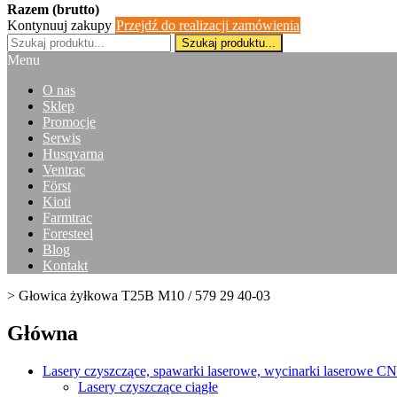
Razem (brutto)
Kontynuuj zakupy
Przejdź do realizacji zamówienia
Szukaj produktu...
Menu
O nas
Sklep
Promocje
Serwis
Husqvarna
Ventrac
Först
Kioti
Farmtrac
Foresteel
Blog
Kontakt
>
Głowica żyłkowa T25B M10 / 579 29 40-03
Główna
Lasery czyszczące, spawarki laserowe, wycinarki laserowe C
Lasery czyszczące ciągłe