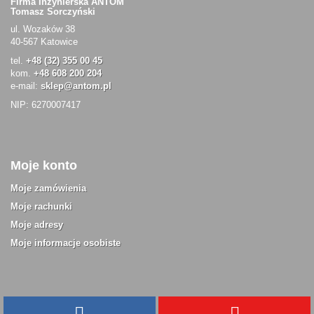
Firma Inżynierska ANTOM
Tomasz Sorczyński
ul. Wozaków 38
40-567 Katowice
tel.
+48 (32) 355 00 45
kom.
+48 608 200 204
e-mail:
sklep@antom.pl
NIP: 6270007417
Moje konto
Moje zamówienia
Moje rachunki
Moje adresy
Moje informacje osobiste