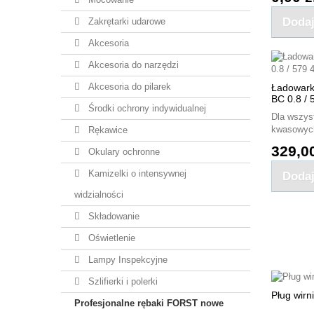
Dodaj
Zakrętarki udarowe
Akcesoria
Akcesoria do narzędzi
Akcesoria do pilarek
Ładowark
BC 0.8 / 
Środki ochrony indywidualnej
Dla wszys
kwasowych 
Rękawice
329,00
Okulary ochronne
Kamizelki o intensywnej
Dodaj
widzialności
Składowanie
Oświetlenie
Lampy Inspekcyjne
Szlifierki i polerki
Pług wirn
Profesjonalne rębaki FORST nowe