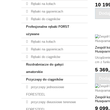
10 199
Rębaki na kołach
Rębaki na gąsienicach
Dodaj
Rębaki do ciągników
Profesjonalne rębaki FORST
używane
Rębaki na kołach
Zespół k
Rębaki na gąsienicach
Husqvarn
Rębaki do ciągników
Urządzeni
cm z funkc
Rozdrabniacze do gałęzi
5 369,
amatorskie
Dodaj
Przyczepy do ciągników
przyczepy jednoosiowe
FORESTEEL
Zespół k
Husqvarn
przyczepy dwuosiowe terenowe
9 099,
FORESTEEL