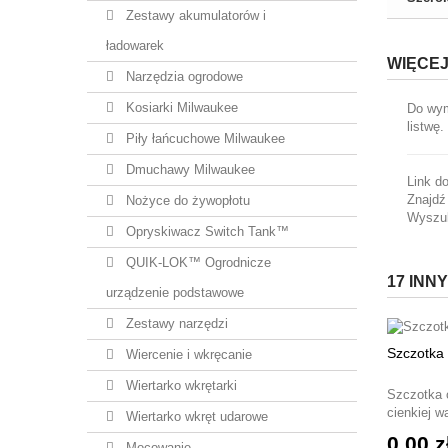
Zestawy akumulatorów i
ładowarek
WIĘCEJ
Narzędzia ogrodowe
Kosiarki Milwaukee
Do wym
listwę.
Piły łańcuchowe Milwaukee
Dmuchawy Milwaukee
Link d
Znajdź
Nożyce do żywopłotu
Wyszuk
Opryskiwacz Switch Tank™
QUIK-LOK™ Ogrodnicze
17 INN
urządzenie podstawowe
Zestawy narzędzi
Szczotka
Wiercenie i wkręcanie
Wiertarko wkrętarki
Szczotka o
cienkiej w
Wiertarko wkręt udarowe
0,00 z
Mocowanie