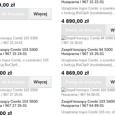
Husqvarna / 967 15 22-01
,00 zł
Urządzenie tnące Combi, o szeroko
z funkcją BioClip® (rozdrabnianie)...
 do koszyka
Więcej
4 890,00 zł
Dodaj do koszyka
W
oszący Combi 103 S300
Zespół koszący Combi 94 S300
a / 967 15 24-01
Husqvarna / 967 15 26-01
e tnące Combi, o szerokości 103
Urządzenie tnące Combi, o szeroko
ją BioClip®...
z funkcją BioClip® (rozdrabnianie)...
00 zł
4 869,00 zł
 do koszyka
Więcej
Dodaj do koszyka
W
oszący Combi 103 S500
Zespół koszący Combi 103 S400
a / 967 27 25-01
Husqvarna / 967 64 89-01
00 zł
Urządzenie tnące Combi 103 cm, of