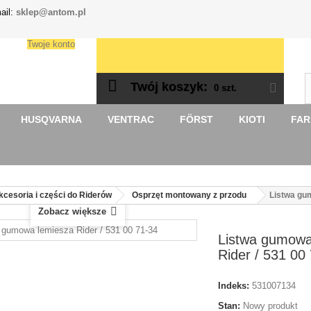
ail:
sklep@antom.pl
Twoje konto
Twój koszyk:
0
szt.
HUSQVARNA
VENTRAC
FÖRST
KIOTI
FA
kcesoria i części do Riderów
Osprzęt montowany z przodu
Listwa gum
Zobacz większe
Listwa gumowa
Rider / 531 00
Indeks:
531007134
Stan:
Nowy produkt