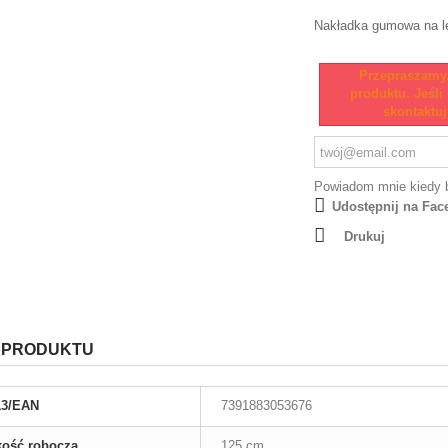
Nakładka gumowa na 
Przepraszamy
produktu. Jeśl
skontaktuj
Powiadom mnie kiedy 
Udostępnij na Fac
Drukuj
 PRODUKTU
13/EAN
7391883053676
kość robocza
125 cm