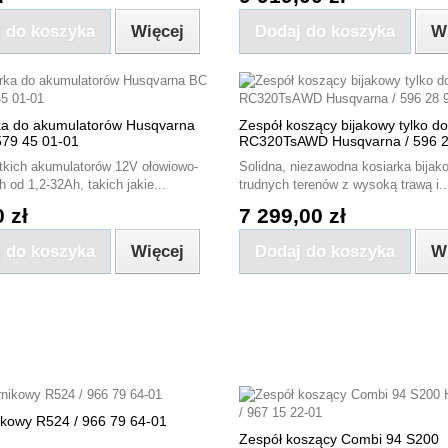
 do koszyka
Więcej
Dodaj do koszyka
W
a do akumulatorów Husqvarna
Zespół koszący bijakowy tylko do
579 45 01-01
RC320TsAWD Husqvarna / 596 2
tkich akumulatorów 12V ołowiowo-
Solidna, niezawodna kosiarka bijak
od 1,2-32Ah, takich jakie...
trudnych terenów z wysoką trawą i..
 zł
7 299,00 zł
 do koszyka
Więcej
Dodaj do koszyka
W
ikowy R524 / 966 79 64-01
Zespół koszący Combi 94 S200