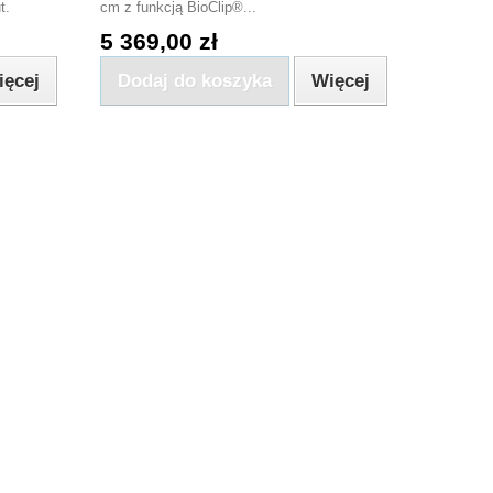
t.
cm z funkcją BioClip®...
5 369,00 zł
ięcej
Dodaj do koszyka
Więcej