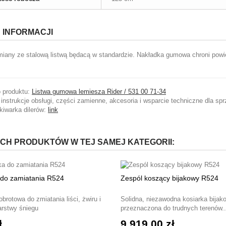
 INFORMACJI
iany ze stalową listwą będacą w standardzie. Nakładka gumowa chroni powi
o produktu:
Listwa gumowa lemiesza Rider / 531 00 71-34
 instrukcje obsługi, części zamienne, akcesoria i wsparcie techniczne dla sp
iwarka dilerów:
link
YCH PRODUKTÓW W TEJ SAMEJ KATEGORII:
 do zamiatania R524
Zespól koszący bijakowy R524
brotowa do zmiatania liści, żwiru i
Solidna, niezawodna kosiarka bijak
arstwy śniegu
przeznaczona do trudnych terenów..
ł
9 919,00 zł