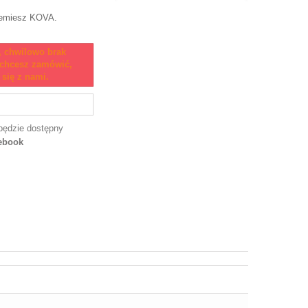
lemiesz KOVA.
, chwilowo brak
i chcesz zamówić,
 się z nami.
będzie dostępny
ebook