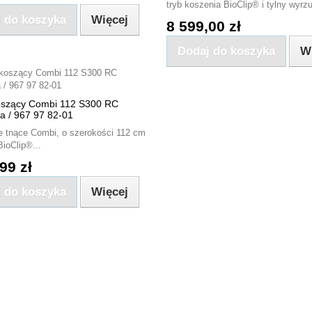
tryb koszenia BioClip® i tylny wyrzu
 do koszyka
Więcej
8 599,00 zł
Dodaj do koszyka
W
oszący Combi 112 S300 RC
a / 967 97 82-01
e tnące Combi, o szerokości 112 cm
BioClip®...
99 zł
 do koszyka
Więcej