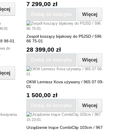
7 299,00 zł
ięcej
Dodaj do koszyka
Więcej
Zespół koszący bijakowy do P525D / 596
8 98-01
86 75-01
owa do
28 399,00 zł
.
Dodaj do koszyka
Więcej
ięcej
OKW Lemiesz Kova używany / 965 07 09-
01
1 500,00 zł
Dodaj do koszyka
Więcej
Urządzenie tnące CombiClip 103cm / 967